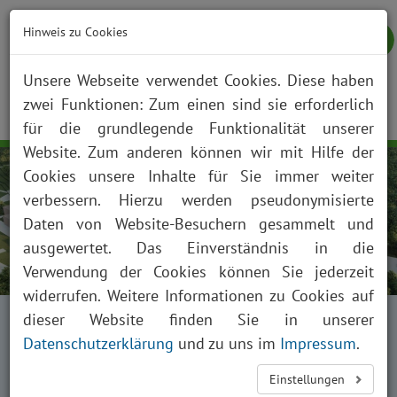
Hinweis zu Cookies
Unsere Webseite verwendet Cookies. Diese haben
zwei Funktionen: Zum einen sind sie erforderlich
NOTFALL
KONTAKT
ANFAHRT
JOBS
SUCHE
Togg
für die grundlegende Funktionalität unserer
navig
Website. Zum anderen können wir mit Hilfe der
Cookies unsere Inhalte für Sie immer weiter
verbessern. Hierzu werden pseudonymisierte
Daten von Website-Besuchern gesammelt und
ausgewertet. Das Einverständnis in die
Verwendung der Cookies können Sie jederzeit
widerrufen. Weitere Informationen zu Cookies auf
Startseite
Presse
dieser Website finden Sie in unserer
Informationen für Medienvertreter
Datenschutzerklärung
und zu uns im
Impressum
.
Gesundheitscampus Winterberg
Einstellungen
Bautagebuch Gesundheitscampus Winterberg