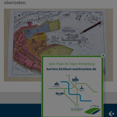
übertreten.
x
Facebook
Instagram
LinkedIn
YouTube
TikTok