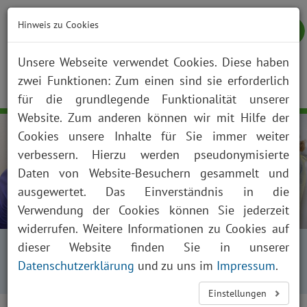
Hinweis zu Cookies
Unsere Webseite verwendet Cookies. Diese haben
zwei Funktionen: Zum einen sind sie erforderlich
NOTFALL
KONTAKT
ANFAHRT
JOBS
SUCHE
Togg
für die grundlegende Funktionalität unserer
navig
Website. Zum anderen können wir mit Hilfe der
Cookies unsere Inhalte für Sie immer weiter
verbessern. Hierzu werden pseudonymisierte
Daten von Website-Besuchern gesammelt und
ausgewertet. Das Einverständnis in die
Verwendung der Cookies können Sie jederzeit
widerrufen. Weitere Informationen zu Cookies auf
Startseite
Fachabteilungen
dieser Website finden Sie in unserer
Kliniken, Institute und Funktionsbereiche
Datenschutzerklärung
und zu uns im
Impressum
.
Gastroenterologie
Endoskopie
Einstellungen