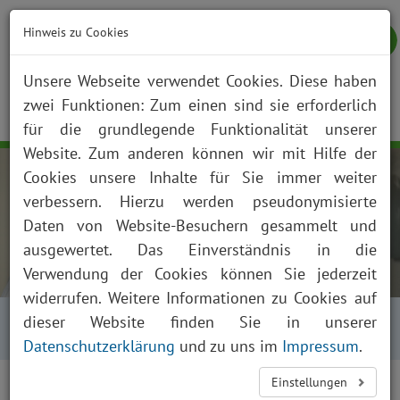
Hinweis zu Cookies
Unsere Webseite verwendet Cookies. Diese haben
zwei Funktionen: Zum einen sind sie erforderlich
NOTFALL
KONTAKT
ANFAHRT
JOBS
SUCHE
Togg
für die grundlegende Funktionalität unserer
navig
Website. Zum anderen können wir mit Hilfe der
Cookies unsere Inhalte für Sie immer weiter
verbessern. Hierzu werden pseudonymisierte
Daten von Website-Besuchern gesammelt und
ausgewertet. Das Einverständnis in die
Verwendung der Cookies können Sie jederzeit
widerrufen. Weitere Informationen zu Cookies auf
Startseite
Über uns
Aktuelles
dieser Website finden Sie in unserer
Presse und News
Aktuelles Detailansicht
Datenschutzerklärung
und zu uns im
Impressum
.
Einstellungen