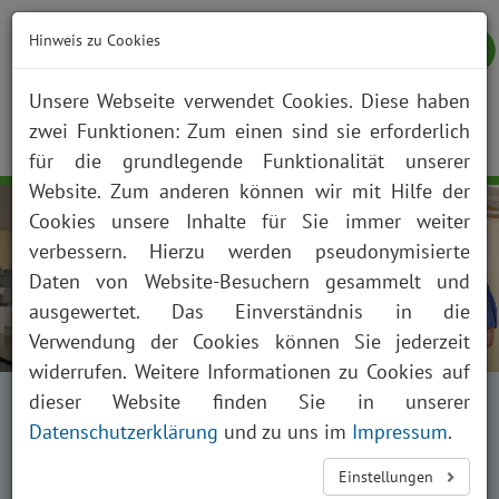
Hinweis zu Cookies
Unsere Webseite verwendet Cookies. Diese haben
zwei Funktionen: Zum einen sind sie erforderlich
NOTFALL
KONTAKT
ANFAHRT
JOBS
SUCHE
Togg
für die grundlegende Funktionalität unserer
navig
Website. Zum anderen können wir mit Hilfe der
Cookies unsere Inhalte für Sie immer weiter
verbessern. Hierzu werden pseudonymisierte
Daten von Website-Besuchern gesammelt und
ausgewertet. Das Einverständnis in die
Verwendung der Cookies können Sie jederzeit
widerrufen. Weitere Informationen zu Cookies auf
Startseite
Fachabteilungen
dieser Website finden Sie in unserer
Kliniken, Institute und Funktionsbereiche
Datenschutzerklärung
und zu uns im
Impressum
.
Anästhesiologie und Intensivmedizin
Einstellungen
Zentrum für Intensiv- und Notfallmedizin