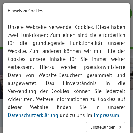
Hinweis zu Cookies
Unsere Webseite verwendet Cookies. Diese haben
zwei Funktionen: Zum einen sind sie erforderlich
NOTFALL
KONTAKT
ANFAHRT
JOBS
SUCHE
Togg
für die grundlegende Funktionalität unserer
navig
Website. Zum anderen können wir mit Hilfe der
Cookies unsere Inhalte für Sie immer weiter
verbessern. Hierzu werden pseudonymisierte
Daten von Website-Besuchern gesammelt und
ausgewertet. Das Einverständnis in die
Verwendung der Cookies können Sie jederzeit
widerrufen. Weitere Informationen zu Cookies auf
Startseite
Fachabteilungen
dieser Website finden Sie in unserer
Kliniken, Institute und Funktionsbereiche
Datenschutzerklärung
und zu uns im
Impressum
.
Herz- und Gefäßkrankheiten
Angiologie
Einstellungen