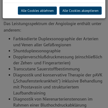
Alle Cookies ablehnen
Alle Cookies akzeptieren
Angiologie
Das Leistungsspektrum der Angiologie enthält unter
anderem:
Farbkodierte Duplexsonographie der Arterien
und Venen aller Gefäßregionen
Shuntduplexsonographie
Dopplerverschlußdruckmessung (einschließlich
der Zehen- und Fingerarterien)
Transcutane Sauerstoffbestimmung
Diagnostik und konservative Therapie der pAVK
(„Schaufensterkrankheit") inklusive Behandlung
mit Prostavasin und strukturiertem
Laufbandtraining
Diagnostik von Nierenarterienstenosen im
Rahmen einer Bluthochdruckabklärung