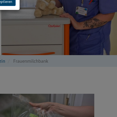
eptieren
zin
Frauenmilchbank