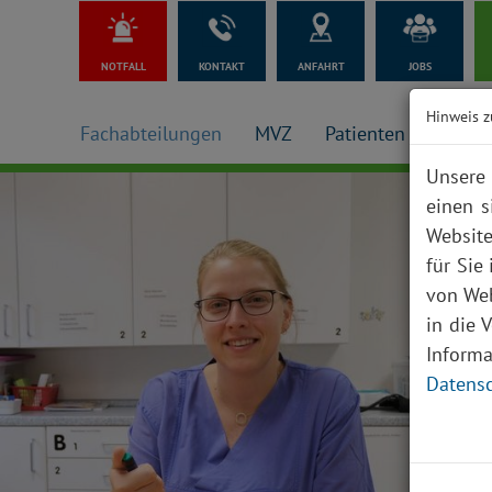
NOTFALL
KONTAKT
ANFAHRT
JOBS
Hinweis z
Fachabteilungen
MVZ
Patienten + Besuch
Unsere 
einen s
Website
für Sie
von Web
in die 
Inform
Datensc