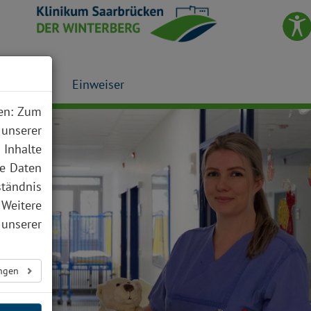
Presse
Einweiser
nen: Zum
 unserer
 Inhalte
te Daten
ständnis
 Weitere
unserer
ungen