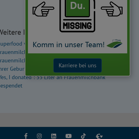
Weitere Informationen
uperfood von Supermom: 1:1-
rauenmilchspende bei uns möglich
rauenmilchspende gibt Frühchen Livia nach
Karriere bei uns
hrer Geburt Kraft
Yes, I donated“: 33 Liter an Frauenmilchbank
espendet
Facebook
Instagram
LinkedIn
YouTube
TikTok