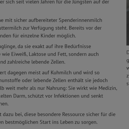
r sich seit vielen Jahren für die Jüngsten auf der
 mit sicher aufbereiteter Spenderinnenmilch
termilch zur Verfügung steht. Bereits vor der
den für einzelne Kinder möglich.
glinge, da sie exakt auf ihre Bedürfnisse
D
fe wie Eiweiß, Laktose und Fett, sondern auch
g
d zahlreiche lebende Zellen.
w
siert dagegen meist auf Kuhmilch und wird so
z
munstoffe oder lebende Zellen enthält sie jedoch
s
lb weit mehr als nur Nahrung: Sie wirkt wie Medizin,
kelten Darm, schützt vor Infektionen und senkt
nen.
dazu bei, diese besondere Ressource sicher für die
en bestmöglichen Start ins Leben zu sorgen.