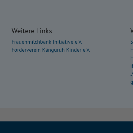
Weitere Links
Frauenmilchbank-Initiative e.V.
S
Förderverein Känguruh Kinder e.V.
F
F
i
„
g