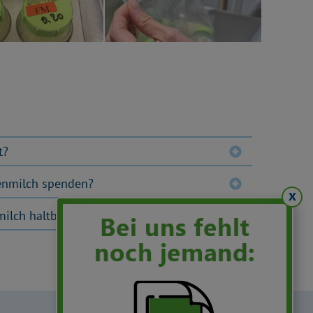
t?
enmilch spenden?
x
milch haltbar?