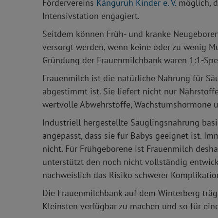
Fördervereins
Känguruh Kinder e. V.
möglich, de
Intensivstation engagiert.
Seitdem können Früh- und kranke Neugeborene
versorgt werden, wenn keine oder zu wenig Mut
Gründung der Frauenmilchbank waren 1:1-Spen
Frauenmilch ist die natürliche Nahrung für Säu
abgestimmt ist. Sie liefert nicht nur Nährstof
wertvolle Abwehrstoffe, Wachstumshormone un
Industriell hergestellte Säuglingsnahrung ba
angepasst, dass sie für Babys geeignet ist. Im
nicht. Für Frühgeborene ist Frauenmilch desha
unterstützt den noch nicht vollständig entwic
nachweislich das Risiko schwerer Komplikatio
Die Frauenmilchbank auf dem Winterberg trägt 
Kleinsten verfügbar zu machen und so für ein