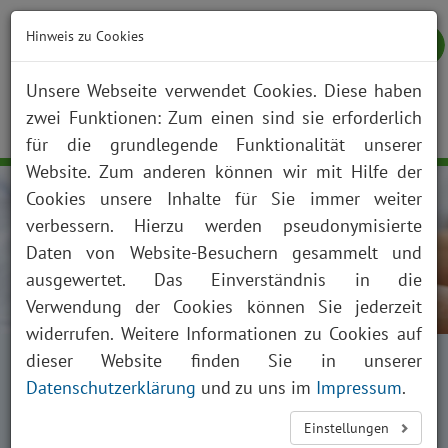
Hinweis zu Cookies
Unsere Webseite verwendet Cookies. Diese haben
zwei Funktionen: Zum einen sind sie erforderlich
NOTFALL
KONTAKT
ANFAHRT
JOBS
SUCHE
Togg
für die grundlegende Funktionalität unserer
navig
Website. Zum anderen können wir mit Hilfe der
Cookies unsere Inhalte für Sie immer weiter
verbessern. Hierzu werden pseudonymisierte
Daten von Website-Besuchern gesammelt und
ausgewertet. Das Einverständnis in die
Verwendung der Cookies können Sie jederzeit
widerrufen. Weitere Informationen zu Cookies auf
Startseite
Fachabteilungen
dieser Website finden Sie in unserer
Kliniken, Institute und Funktionsbereiche
Datenschutzerklärung
und zu uns im
Impressum
.
Kinder- und Jugendmedizin
Einstellungen
Perinatalzentrum Level I