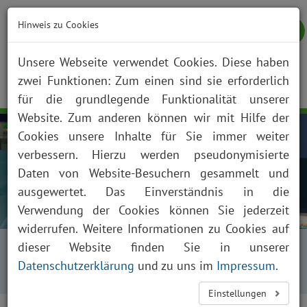
Hinweis zu Cookies
Unsere Webseite verwendet Cookies. Diese haben
zwei Funktionen: Zum einen sind sie erforderlich
NOTFALL
KONTAKT
ANFAHRT
JOBS
SUCHE
Togg
für die grundlegende Funktionalität unserer
navig
Website. Zum anderen können wir mit Hilfe der
Cookies unsere Inhalte für Sie immer weiter
verbessern. Hierzu werden pseudonymisierte
Daten von Website-Besuchern gesammelt und
ausgewertet. Das Einverständnis in die
Verwendung der Cookies können Sie jederzeit
widerrufen. Weitere Informationen zu Cookies auf
Startseite
Fachabteilungen
dieser Website finden Sie in unserer
Kliniken, Institute und Funktionsbereiche
Datenschutzerklärung
und zu uns im
Impressum
.
Neurochirurgie
Spinalkanalstenose
Einstellungen