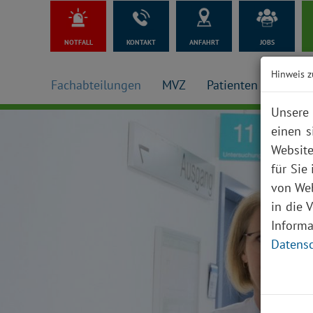
NOTFALL
KONTAKT
ANFAHRT
JOBS
Hinweis z
Fachabteilungen
MVZ
Patienten + Besuch
Unsere 
einen s
Website
für Sie
von Web
in die 
Inform
Datensc