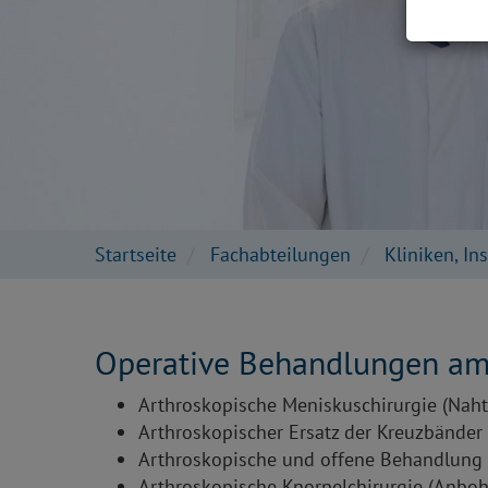
Startseite
Fachabteilungen
Kliniken, In
Operative Behandlungen am
Arthroskopische Meniskuschirurgie (Naht /
Arthroskopischer Ersatz der Kreuzbänder
Arthroskopische und offene Behandlung 
Arthroskopische Knorpelchirurgie (Anbohr