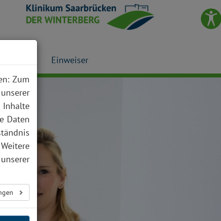
Presse
Einweiser
nen: Zum
 unserer
 Inhalte
te Daten
ständnis
 Weitere
unserer
ungen