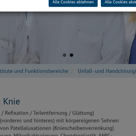
Alle Cookies ablehnen
Alle Cookies akz
stitute und Funktionsbereiche
Unfall- und Handchirurg
 Knie
 Refixation / Teilentfernung / Glättung)
 (vorderes und hinteres) mit körpereigenen Sehnen
von Patellaluxationen (Kniescheibenverrenkung)
ung, Mikrofrakturierung, Chondroplastik, AMIC-