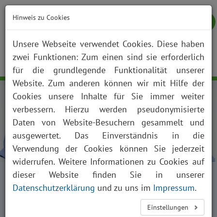
Hinweis zu Cookies
Unsere Webseite verwendet Cookies. Diese haben
zwei Funktionen: Zum einen sind sie erforderlich
NOTFALL
KONTAKT
ANFAHRT
JOBS
SUCHE
Togg
für die grundlegende Funktionalität unserer
navig
Website. Zum anderen können wir mit Hilfe der
Cookies unsere Inhalte für Sie immer weiter
verbessern. Hierzu werden pseudonymisierte
Daten von Website-Besuchern gesammelt und
ausgewertet. Das Einverständnis in die
Verwendung der Cookies können Sie jederzeit
widerrufen. Weitere Informationen zu Cookies auf
Startseite
Karriere
dieser Website finden Sie in unserer
Arbeitgeber - Klinikum Saarbrücken
Datenschutzerklärung
und zu uns im
Impressum
.
Internationale Bewerber
Einstellungen
Internationale Auszubildende im Klinikum