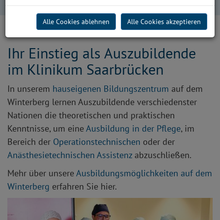
Saarbrücken
Alle Cookies ablehnen
Alle Cookies akzeptieren
Ihr Einstieg als Auszubildende
im Klinikum Saarbrücken
In unserem
hauseigenen Bildungszentrum
auf dem
Winterberg lernen Auszubildende verschiedenster
Nationen die theoretischen und praktischen
Kenntnisse, um eine
Ausbildung in der Pflege
, im
Bereich der
Operationstechnischen
oder der
Anästhesietechnischen Assistenz
abzuschließen.
Mehr über unsere
Ausbildungsmöglichkeiten auf dem
Winterberg
erfahren Sie hier.