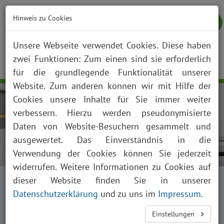
Hinweis zu Cookies
Unsere Webseite verwendet Cookies. Diese haben
zwei Funktionen: Zum einen sind sie erforderlich
NOTFALL
KONTAKT
ANFAHRT
JOBS
SUCHE
Togg
für die grundlegende Funktionalität unserer
navig
Website. Zum anderen können wir mit Hilfe der
Cookies unsere Inhalte für Sie immer weiter
verbessern. Hierzu werden pseudonymisierte
Daten von Website-Besuchern gesammelt und
ausgewertet. Das Einverständnis in die
Verwendung der Cookies können Sie jederzeit
widerrufen. Weitere Informationen zu Cookies auf
Startseite
Patienten + Besucher
dieser Website finden Sie in unserer
Organ- und Gewebespende
Datenschutzerklärung
und zu uns im
Impressum
.
Organ- und Gewebespende im Klinikum
Einstellungen
Saarbrücken