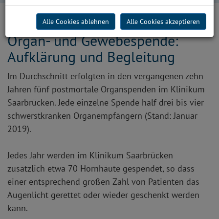
Alle Cookies ablehnen
Alle Cookies akzeptieren
Organ- und Gewebespende:
Aufklärung und Begleitung
Im Durchschnitt erfolgten in den vergangenen zehn
Jahren fünf postmortale Organspenden im Klinikum
Saarbrücken. Jede einzelne Spende half drei bis vier
schwerstkranken Organempfängern (Stand: Januar
2019).
Jedes Jahr werden im Klinikum Saarbrücken
zusätzlich etwa 70 Hornhäute gespendet, so dass
einer entsprechend großen Zahl von Patienten das
Augenlicht gerettet oder wieder geschenkt werden
kann.